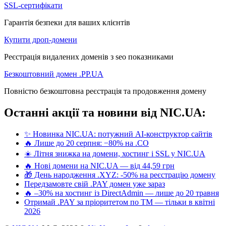
SSL-сертифікати
Гарантія безпеки для ваших клієнтів
Купити дроп-домени
Реєстрація видалених доменів з seo показниками
Безкоштовний домен .PP.UA
Повністю безкоштовна реєстрація та продовження домену
Останні акції та новини від NIC.UA:
✨ Новинка NIC.UA: потужний AI-конструктор сайтів
🔥 Лише до 20 серпня: −80% на .CO
☀️ Літня знижка на домени, хостинг і SSL у NIC.UA
🔥 Нові домени на NIC.UA — від 44,59 грн
🎁 День народження .XYZ: -50% на реєстрацію домену
Передзамовте свій .PAY домен уже зараз
🔥 –30% на хостинг із DirectAdmin — лише до 20 травня
Отримай .PAY за пріоритетом по ТМ — тільки в квітні
2026